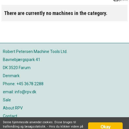
There are currently no machines in the category.
Robert Petersen Machine Tools Ltd.
Bavnebjærgspark 41
DK 3520 Farum
Denmark
Phone: +45 3678 2288
email: info@rpv.dk
Sale
About RPV
Contact
Denne hjemmeside anvender cookies. Disse bruges til
Join our newsletter
Okay
trafikmåling og besøgsstatistik. - Hvis du klikker videre på