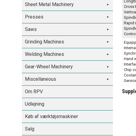
Longit
Sheet Metal Machinery
Cross 
Vertic
Presses
Spindl
Rapid
Spindl
Saws
Contro
Grinding Machines
Equipp
Interna
Synchr
Welding Machines
Hand w
Interf
Gear-Wheel Machinery
Chip c
Coolan
Miscellaneous
Service
Suppl
Om RPV
Udlejning
Køb af værktøjsmaskiner
Salg