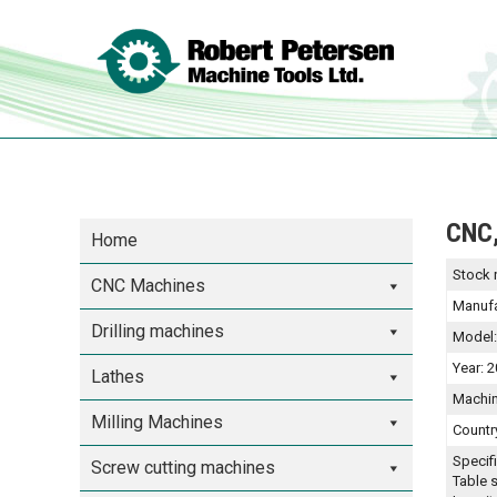
CNC,
Home
Stock 
CNC Machines
Manufa
Drilling machines
Model
Year:
2
Lathes
Machi
Milling Machines
Countr
Specif
Screw cutting machines
Table 