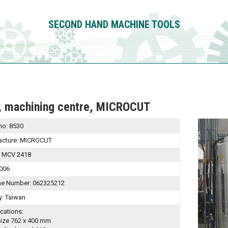
SECOND HAND
MACHINE TOOLS
 machining centre, MICROCUT
no:
8530
cture:
MICROCUT
:
MCV 2418
006
ne Number:
062325212
y:
Taiwan
ications:
size 762 x 400 mm