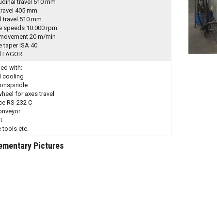
udinal travel 610 mm
travel 405 mm
al travel 510 mm
e speeds 10.000 rpm
 movement 20 m/min
e taper ISA 40
l FAGOR
ed with:
l cooling
onspindle
heel for axes travel
ace RS-232 C
onveyor
t
 tools etc.
ementary Pictures