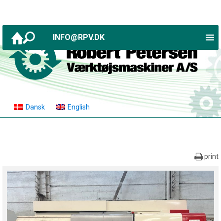
INFO@RPV.DK
Dansk
English
print