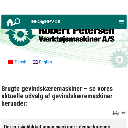
INFO@RPV.DK
Dansk
English
Brugte gevindskæremaskiner – se vores
aktuelle udvalg af gevindskæremaskiner
herunder:
print
Der er i øjeblikket ingen maskiner i denne kategori.