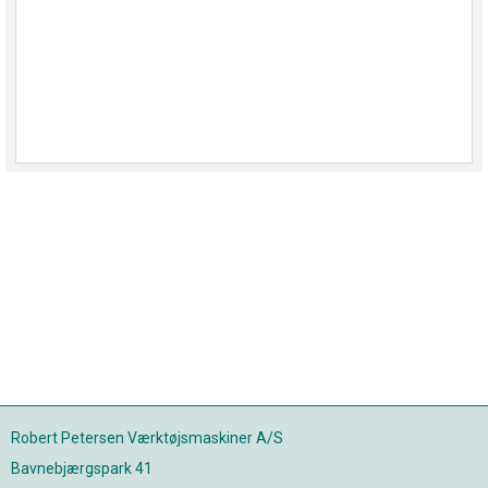
Robert Petersen Værktøjsmaskiner A/S
Bavnebjærgspark 41