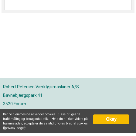
Robert Petersen Værktøjsmaskiner A/S
Bavnebjærgspark 41
3520 Farum
Tlf. 36 78 22 88
Denne hjemmeside anvender cookies. Disse bruges til
Okay
trafikmåling og besøgsstatistik. - Hvis du klikker videre på
info@rpv.dk
hjemmesiden, accepterer du samtidig vores brug af cookies.
{{privacy_page}}
Salg