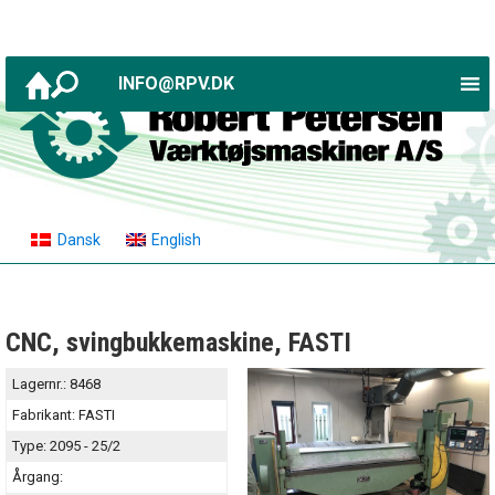
INFO@RPV.DK
Dansk
English
CNC, svingbukkemaskine, FASTI
Lagernr.:
8468
Fabrikant:
FASTI
Type:
2095 - 25/2
Årgang: