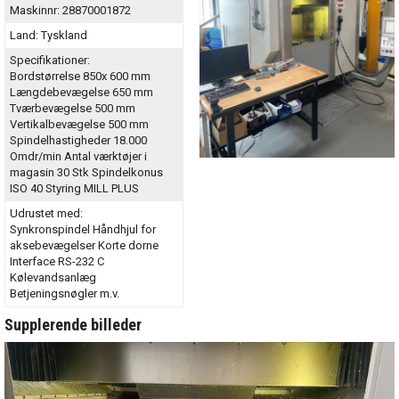
Maskinnr:
28870001872
Land:
Tyskland
Specifikationer:
Bordstørrelse 850x 600 mm
Længdebevægelse 650 mm
Tværbevægelse 500 mm
Vertikalbevægelse 500 mm
Spindelhastigheder 18.000
Omdr/min Antal værktøjer i
magasin 30 Stk Spindelkonus
ISO 40 Styring MILL PLUS
Udrustet med:
Synkronspindel Håndhjul for
aksebevægelser Korte dorne
Interface RS-232 C
Kølevandsanlæg
Betjeningsnøgler m.v.
Supplerende billeder