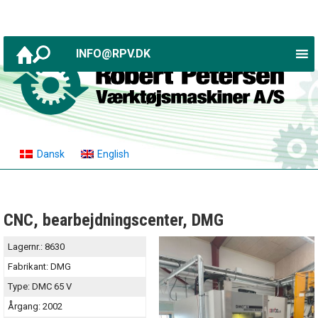
INFO@RPV.DK
Dansk
English
CNC, bearbejdningscenter, DMG
Lagernr.:
8630
Fabrikant:
DMG
Type:
DMC 65 V
Årgang:
2002