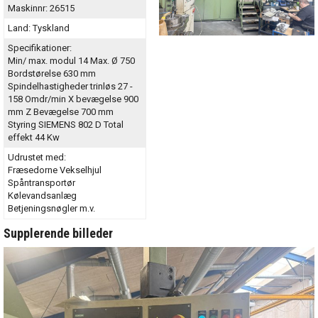
Maskinnr:
26515
Land:
Tyskland
Specifikationer:
Min/ max. modul 14 Max. Ø 750
Bordstørelse 630 mm
Spindelhastigheder trinløs 27 -
158 Omdr/min X bevægelse 900
mm Z Bevægelse 700 mm
Styring SIEMENS 802 D Total
effekt 44 Kw
Udrustet med:
Fræsedorne Vekselhjul
Spåntransportør
Kølevandsanlæg
Betjeningsnøgler m.v.
Supplerende billeder