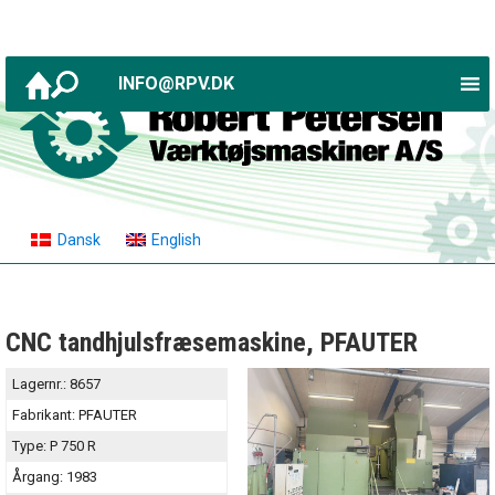
INFO@RPV.DK
Dansk
English
CNC tandhjulsfræsemaskine, PFAUTER
Lagernr.:
8657
Fabrikant:
PFAUTER
Type:
P 750 R
Årgang:
1983